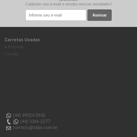
Cadastre seu e-mail e receba nossas novidades!
Assinar
Carretas Usadas
A Empresa
Contato
(44) 99924 0942
(44) 3266 2277
contato@taba.com.br