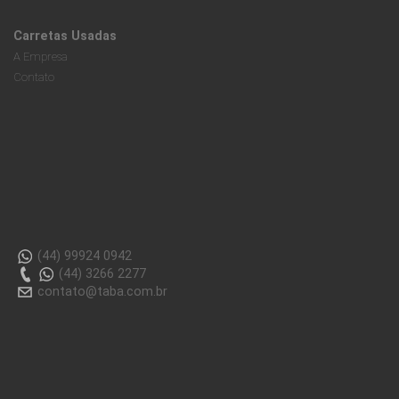
Carretas Usadas
A Empresa
Contato
(44) 99924 0942
(44) 3266 2277
contato@taba.com.br