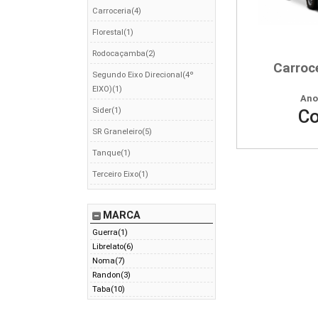
Carroceria(4)
Florestal(1)
Rodocaçamba(2)
Carroce
Segundo Eixo Direcional(4º
EIXO)(1)
Ano
Sider(1)
Co
SR Graneleiro(5)
Tanque(1)
Terceiro Eixo(1)
MARCA
Guerra(1)
Librelato(6)
Noma(7)
Randon(3)
Taba(10)