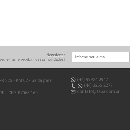
Newsletter
seu e-mail e receba nossas novidades!
(44) 99924 0942
PR 323 - KM 02 - Saída para
(44) 3266 2277
contato@taba.com.br
 PR - CEP: 87065 160