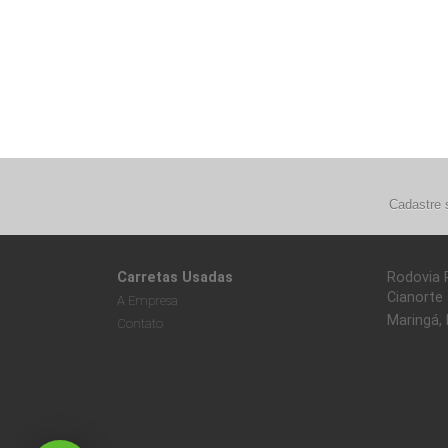
Cadastre 
Carretas Usadas
Rodovia 
Cianorte
A Empresa
Maringá,
Contato