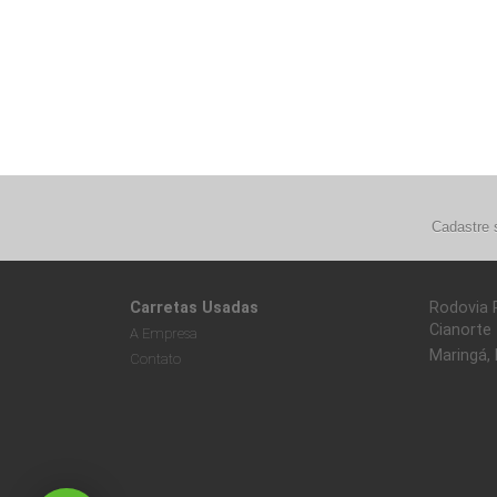
Cadastre 
Carretas Usadas
Rodovia 
Cianorte
A Empresa
Maringá,
Contato