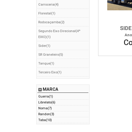
Carroceria(4)
Florestal(1)
Rodocaçamba(2)
SID
Segundo Eixo Direcional(4º
Ano
EIXO)(1)
Co
Sider(1)
SR Graneleiro(5)
Tanque(1)
Terceiro Eixo(1)
MARCA
Guerra(1)
Librelato(6)
Noma(7)
Randon(3)
Taba(10)