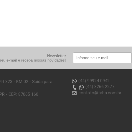
Newsletter
seu e-mail e receba nossas novidades!
(44) 99924 0942
PR 323 - KM 02 - Saída para
(44) 3266 2277
contato@taba.com.br
 PR - CEP: 87065 160