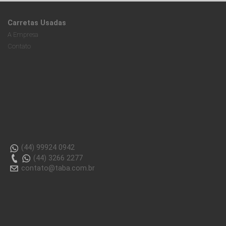
Carretas Usadas
A Empresa
Contato
(44) 99924 0942
(44) 3266 2277
contato@taba.com.br